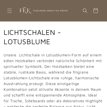
Direkt
zum
Inhalt
WARENKORB
K
LICHTSCHALEN -
a
LOTUSBLUME
t
Unsere Lichtschale in Lotusblumen-Form auf einem
e
edlen Holzbalken verbindet natürliche Schönheit mit
spiritueller Symbolik. Der Holzbalken bietet eine
g
stabile, rustikale Basis, während die filigrane
o
Lotusblumen-Lichtschale eine ruhige, harmonische
Ausstrahlung erzeugt. Diese einzigartige
r
Kombination setzt stilvolle Akzente in deinem Raum
i
und schafft eine entspannende Atmosphäre. Ideal
für Tische, Sideboards oder als dekoratives Highlight
e
– entdecke die perfekte Balance aus Natur, Licht